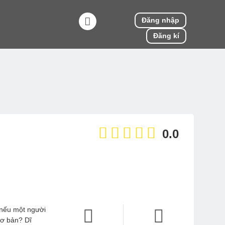
Đăng nhập
Đăng kí
0.0
 nếu một người
cơ bản? Dĩ