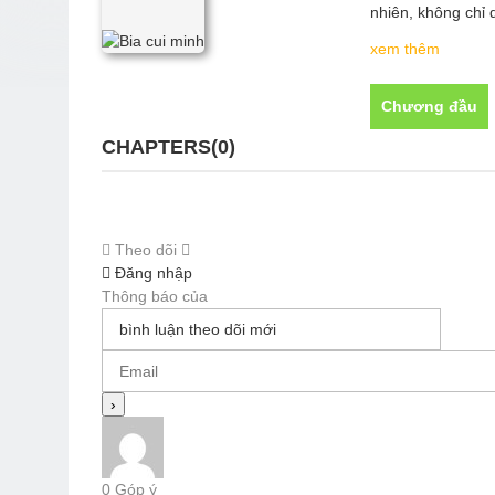
nhiên, không chỉ 
ở bên nhau cho đ
xem thêm
không được thì m
Chương đầu
CHAPTERS
(0)
Theo dõi
Đăng nhập
Thông báo của
0
Góp ý