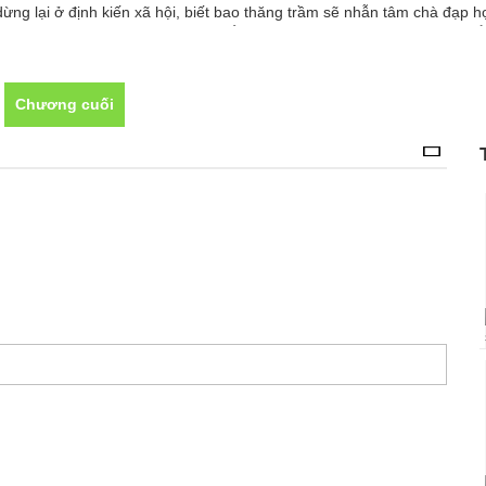
dừng lại ở định kiến xã hội, biết bao thăng trầm sẽ nhẫn tâm chà đạp 
ến những giây phút cuối cùng!NHẮC NHỞ: Nam chính chỉ mới 17 TUỔI
ời OUT NGAY LẬP TỨC, không để lại bình luận ác ý hay chửi rủa. Mìn
Chương cuối