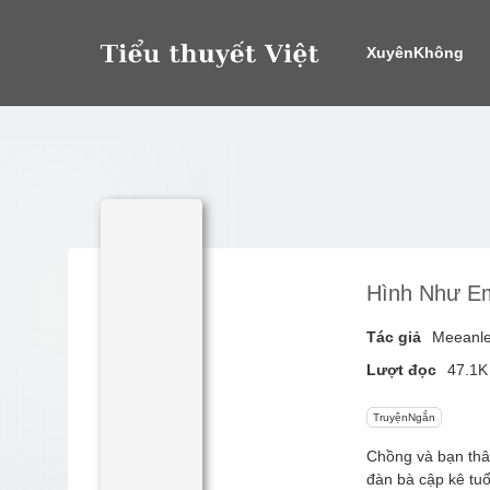
XuyênKhông
Hình Như Em
Tác giả
Meeanl
Lượt đọc
47.1K
TruyệnNgắn
Chồng và bạn thâ
đàn bà cập kê tuổ